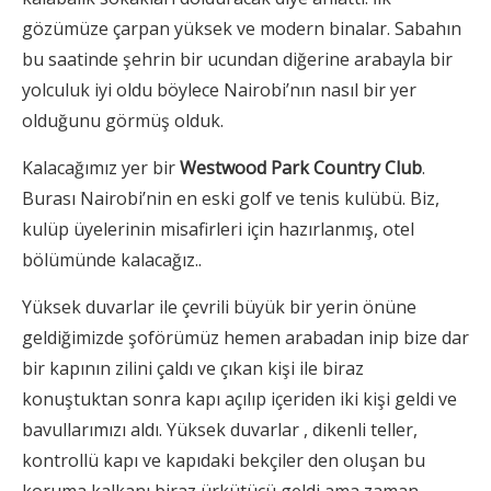
gözümüze çarpan yüksek ve modern binalar. Sabahın
bu saatinde şehrin bir ucundan diğerine arabayla bir
yolculuk iyi oldu böylece Nairobi’nın nasıl bir yer
olduğunu görmüş olduk.
Kalacağımız yer bir
Westwood Park Country Club
.
Burası Nairobi’nin en eski golf ve tenis kulübü. Biz,
kulüp üyelerinin misafirleri için hazırlanmış, otel
bölümünde kalacağız..
Yüksek duvarlar ile çevrili büyük bir yerin önüne
geldiğimizde şoförümüz hemen arabadan inip bize dar
bir kapının zilini çaldı ve çıkan kişi ile biraz
konuştuktan sonra kapı açılıp içeriden iki kişi geldi ve
bavullarımızı aldı. Yüksek duvarlar , dikenli teller,
kontrollü kapı ve kapıdaki bekçiler den oluşan bu
koruma kalkanı biraz ürkütücü geldi ama zaman