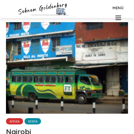
MENÜ
AFRIKA
KENYA
Nairobi