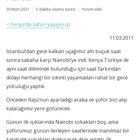
30 Mart 2021
5 dakika okuma süresi
Yorum ekle
< Kenya’da safari yapıyoruz
11.03.2011
İstanbul’dan gece kalkan uçağımız altı buçuk saat
sonra sabaha karşı Nairobi’ye indi. Kenya Türkiye ile
aynı saat diliminde bulunduğu için saat farkından
dolayı herhangi bir sıkıntı yaşamadan rahat bir gece
yolculuğu yaptık.
Önceden Raju’nun ayarladığı araba ve şoför bizi alıp
kalacağımız yere götürecek.
Günün ilk ışıklarında Nairobi sokakları boş; ama
şoförümüz günün ilerleyen saatlerinde inanılmaz bir
kalabalık sokakları dolduracak diye anlattı. İlk