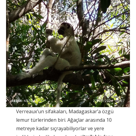
Verreaux’un sifakaları, Madagaskar’a özgü
lemur türlerinden biri. Ağaçlar arasında 10
metreye kadar sıçrayabiliyorlar ve yere