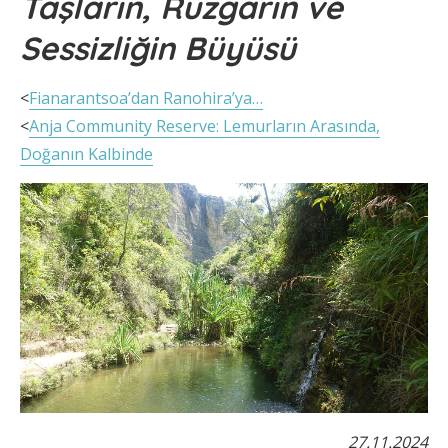
Taşların, Rüzgârın ve
Sessizliğin Büyüsü
<
Fianarantsoa’dan Ranohira’ya…
<
Anja Community Reserve: Lemurların Arasında,
Doğanın Kalbinde
27.11.2024